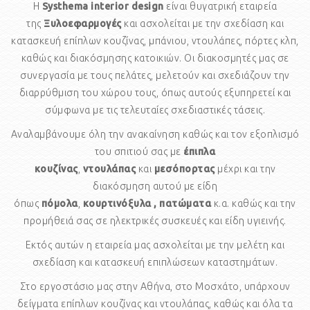
Η
Systhema
interior design
είναι θυγατρική εταιρεία
της
Ξυλοεφαρμογές
και ασχολείται με την σχεδίαση και
κατασκευή επίπλων κουζίνας, μπάνιου, ντουλάπες, πόρτες κλπ,
καθώς και διακόσμησης κατοικιών. Οι διακοσμητές μας σε
συνεργασία με τους πελάτες, μελετούν και σχεδιάζουν την
διαρρύθμιση του χώρου τους, όπως αυτούς εξυπηρετεί και
σύμφωνα με τις τελευταίες σχεδιαστικές τάσεις.
Αναλαμβάνουμε όλη την ανακαίνηση καθώς και τον εξοπλισμό
του σπιτιού σας με
έπιπλα
κουζίνας
,
ντουλάπας
και
μεσόπορτας
μέχρι και την
διακόσμηση αυτού με είδη
όπως
πόμολα
,
κουρτινόξυλα
,
πατώματα
κ.α. καθώς και την
προμήθειά σας σε ηλεκτρικές συσκευές και είδη υγιεινής.
Εκτός αυτών η εταιρεία μας ασχολείται με την μελέτη και
σχεδίαση και κατασκευή επιπλώσεων καταστημάτων.
Στο εργοστάσιο μας στην Αθήνα, στο Μοσχάτο, υπάρχουν
δείγματα επίπλων κουζίνας και ντουλάπας, καθώς και όλα τα