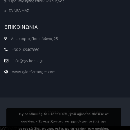
Όροι εγγύησης επίπλων κουζίνας
ΤΑ ΝΕΑ ΜΑΣ
ΕΠΙΚΟΙΝΩΝΙΑ
Λεωφόρος Ποσειδώνος 25
+30 2109407860
info@systhema.gr
www.xyloefarmoges.com
Copyright 2025 Xyloefarmoges by Makis
By continuing to use the site, you agree to the use of
cookies. - Συνεχίζοντας να χρησιμοποιείτε την
ΚΟΥΖΙΝΑ, ΝΤΟΥΛΑΠΑ, ΠΟΡΤΑ,
ιστοσελίδα, συμφωνείτε με τη χρήση των cookies.