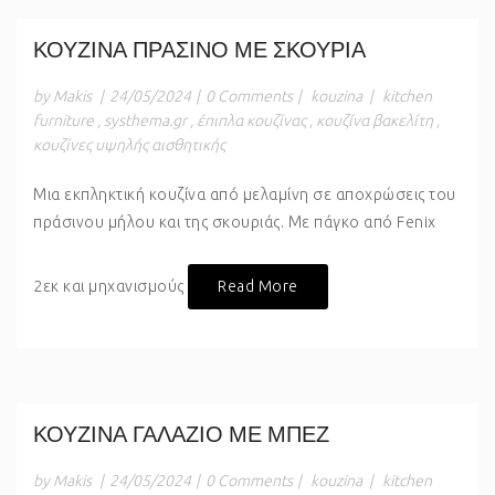
ΚΟΥΖΙΝΑ ΠΡΑΣΙΝΟ ΜΕ ΣΚΟΥΡΙΑ
by Makis
|
24/05/2024
|
0 Comments
|
kouzina
|
kitchen
furniture
,
systhema.gr
,
έπιπλα κουζίνας
,
κουζίνα βακελίτη
,
κουζίνες υψηλής αισθητικής
Μια εκπληκτική κουζίνα από μελαμίνη σε αποχρώσεις του
πράσινου μήλου και της σκουριάς. Με πάγκο από Fenix
2εκ και μηχανισμούς
Read More
ΚΟΥΖΙΝΑ ΓΑΛΑΖΙΟ ΜΕ ΜΠΕΖ
by Makis
|
24/05/2024
|
0 Comments
|
kouzina
|
kitchen