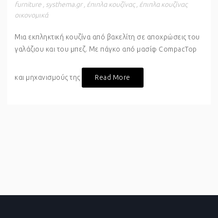
furniture
,
systhema.gr
,
έπιπλα κουζίνας
,
έπιπλα κουζίνας
οικονομικά
Μια εκπληκτική κουζίνα από βακελίτη σε αποχρώσεις του
γαλάζιου και του μπεζ. Με πάγκο από μασίφ CompacTop
και μηχανισμούς της
Read More